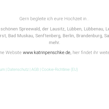
Gern begleite ich eure Hochzeit in…
chönen Spreewald, der Lausitz, Lübben, Lübbenau, Leh
rst, Bad Muskau, Senftenberg, Berlin, Brandenburg, S
mehr.
ine Website
www.katrinpenschke.de
,
hier findet ihr wei
sum
|
Datenschutz
|
AGB
|
Cookie-Richtlinie (EU)